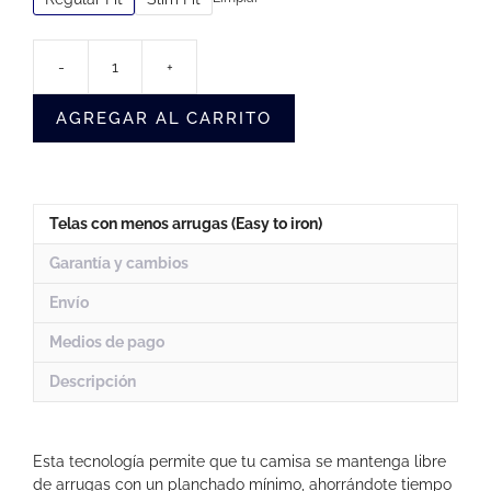
-
+
Camisa
Sin
AGREGAR AL CARRITO
Arrugas
Azul
Cuadros
Hombre
(Pizzas)
Telas con menos arrugas (Easy to iron)
cantidad
Garantía y cambios
Envío
Medios de pago
Descripción
Esta tecnología permite que tu camisa se mantenga libre
de arrugas con un planchado mínimo, ahorrándote tiempo