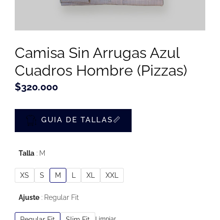
opcion
se
puede
elegir
en
Camisa Sin Arrugas Azul
la
página
Cuadros Hombre (Pizzas)
de
produc
$
320.000
GUIA DE TALLAS📏
Talla
M
XS
S
M
L
XL
XXL
Ajuste
Regular Fit
Regular Fit
Slim Fit
Limpiar