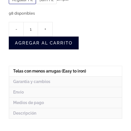
98 disponibles
-
+
Camisa
Sin
AGREGAR AL CARRITO
Arrugas
Azul
Cuadros
Hombre
(Pizzas)
Telas con menos arrugas (Easy to iron)
cantidad
Garantía y cambios
Envío
Medios de pago
Descripción