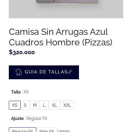
Camisa Sin Arrugas Azul
Cuadros Hombre (Pizzas)
$
320.000
GUIA DE TALLAS📏
Talla
XS
XS
S
M
L
XL
XXL
Ajuste
Regular Fit
Regular Fit
Slim Fit
Limpiar