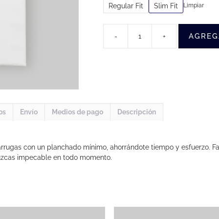
Regular Fit
Slim Fit
Limpiar
AGREG
-
+
Camisa
Sin
Arrugas
Blanca
Hombre
(Rana)
cantidad
os
Envío
Medios de pago
Descripción
rrugas con un planchado mínimo, ahorrándote tiempo y esfuerzo. Fabr
uzcas impecable en todo momento.