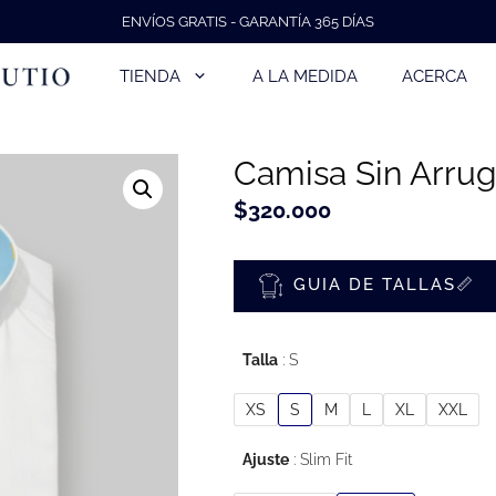
ENVÍOS GRATIS - GARANTÍA 365 DÍAS
TIENDA
A LA MEDIDA
ACERCA
Camisa Sin Arru
$
320.000
GUIA DE TALLAS📏
Talla
S
XS
S
M
L
XL
XXL
Ajuste
Slim Fit