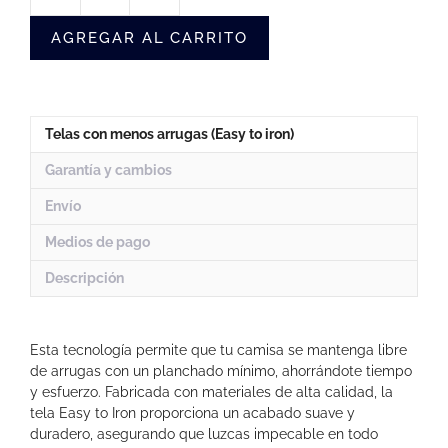
Sin
AGREGAR AL CARRITO
Arrugas
Blanca
Hombre
(Rana)
cantidad
Telas con menos arrugas (Easy to iron)
Garantía y cambios
Envío
Medios de pago
Descripción
Esta tecnología permite que tu camisa se mantenga libre
de arrugas con un planchado mínimo, ahorrándote tiempo
y esfuerzo. Fabricada con materiales de alta calidad, la
tela Easy to Iron proporciona un acabado suave y
duradero, asegurando que luzcas impecable en todo