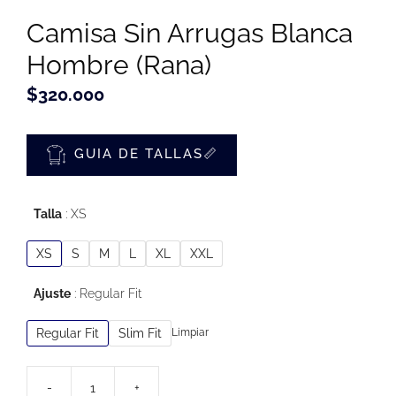
Camisa Sin Arrugas Blanca
Hombre (Rana)
$
320.000
GUIA DE TALLAS📏
Talla
XS
XS
S
M
L
XL
XXL
Ajuste
Regular Fit
Regular Fit
Slim Fit
Limpiar
-
+
Camisa