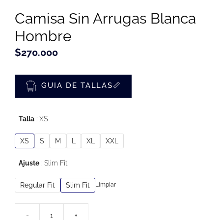
Camisa Sin Arrugas Blanca
Hombre
$
270.000
GUIA DE TALLAS📏
Talla
XS
XS
S
M
L
XL
XXL
Ajuste
Slim Fit
Regular Fit
Slim Fit
Limpiar
-
+
Camisa