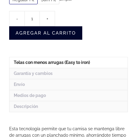
-
+
Camisa
Sin
AGREGAR AL CARRITO
Arrugas
Blanca
Hombre
(Rasuradoras)
cantidad
Telas con menos arrugas (Easy to iron)
Garantía y cambios
Envío
Medios de pago
Descripción
Esta tecnología permite que tu camisa se mantenga libre
de arrugas con un planchado mínimo, ahorrándote tiempo