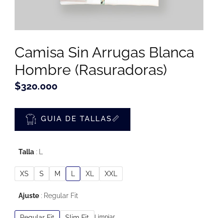
Camisa Sin Arrugas Blanca
Hombre (Rasuradoras)
$
320.000
GUIA DE TALLAS📏
Talla
L
XS
S
M
L
XL
XXL
Ajuste
Regular Fit
Regular Fit
Slim Fit
Limpiar