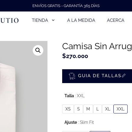
ENVÍOS GRATIS - GARANTÍA 365 DÍAS
TIENDA
A LA MEDIDA
ACERCA
Camisa Sin Arru
$
270.000
GUIA DE TALLAS📏
Talla
XXL
XS
S
M
L
XL
XXL
Ajuste
Slim Fit