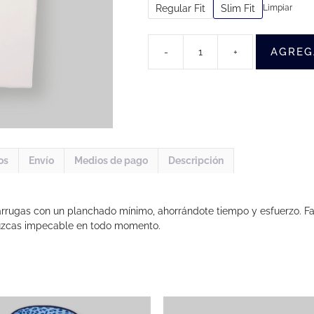
Regular Fit
Slim Fit
Limpiar
AGREG
-
+
Camisa
Sin
Arrugas
Rosada
Hombre
cantidad
os
Envío
Medios de pago
Descripción
rrugas con un planchado mínimo, ahorrándote tiempo y esfuerzo. Fabr
uzcas impecable en todo momento.