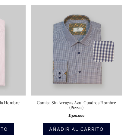
ada Hombre
Camisa Sin Arrugas Azul Cuadros Hombre
(Pizzas)
$
320.000
ITO
AÑADIR AL CARRITO