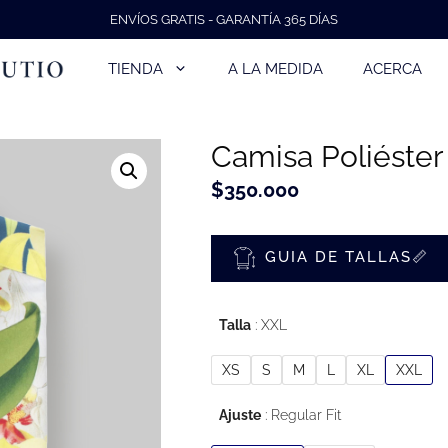
ENVÍOS GRATIS - GARANTÍA 365 DÍAS
TIENDA
A LA MEDIDA
ACERCA
Camisa Poliéster
$
350.000
GUIA DE TALLAS📏
Talla
XXL
XS
S
M
L
XL
XXL
Ajuste
Regular Fit