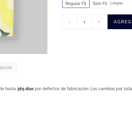
Regular Fit
Slim Fit
Limpiar
AGREG
-
+
Camisa
Poliéster
Hombre
(Flores)
cantidad
ipción
 de hasta
365 días
por defectos de fabricación. Los cambios por talla 