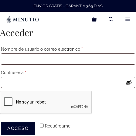
Saltar
ENVÍOS GRATIS - GARANTÍA 365 DÍAS
al
contenido
Me
Acceder
Obligatorio
Nombre de usuario o correo electrónico
*
Obligatorio
Contraseña
*
Recuérdame
ACCESO