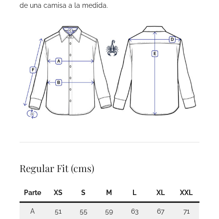
de una camisa a la medida.
Regular Fit (cms)
Parte
XS
S
M
L
XL
XXL
A
51
55
59
63
67
71