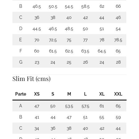
B
46.5
50.5
54.5
58.5
62
66
C
36
38
40
42
44
46
D
44.5
46.5
48.5
50
51
54
E
70
72.5
75
77
78
78.5
F
60
61.5
62.5
63.5
64.5
65
G
23
24
25
26
24
28
Slim Fit (cms)
Parte
XS
S
M
L
XL
XXL
A
47
50
53.5
57.5
61
65
B
41
44
47
51
55
59
C
34
36
38
40
42
44