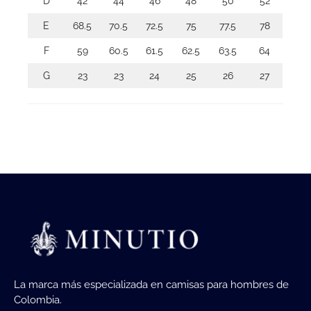
D
42
44
46
48
50
52
E
68.5
70.5
72.5
75
77.5
78
F
59
60.5
61.5
62.5
63.5
64
G
23
23
24
25
26
27
La marca más especializada en camisas para hombres de
Colombia.