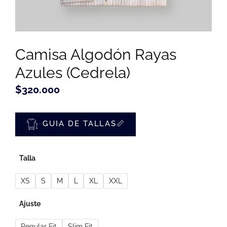
Camisa Algodón Rayas
Azules (Cedrela)
$
320.000
GUIA DE TALLAS📏
Talla
XS
S
M
L
XL
XXL
Ajuste
Regular Fit
Slim Fit