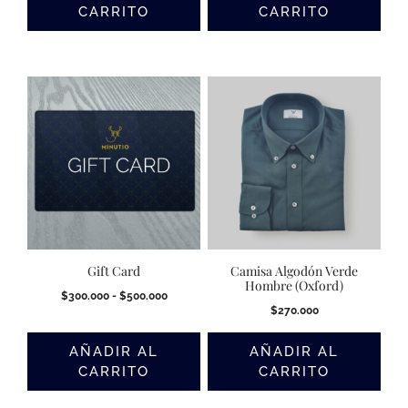
CARRITO
CARRITO
Gift Card
Camisa Algodón Verde
Hombre (Oxford)
Rango
$
300.000
-
$
500.000
$
270.000
de
precios:
desde
AÑADIR AL
AÑADIR AL
$300.000
CARRITO
CARRITO
hasta
$500.000