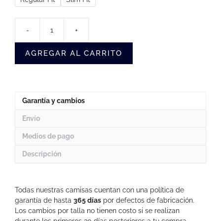
-
+
Camisa
Algodón
AGREGAR AL CARRITO
Rayas
Azules
(Cedrela)
cantidad
Garantía y cambios
Envío
Medios de pago
Descripción
Todas nuestras camisas cuentan con una política de
garantía de hasta
365 días
por defectos de fabricación.
Los cambios por talla no tienen costo si se realizan
durante los primeros 30 días posteriores a tu compra.