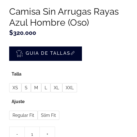
Camisa Sin Arrugas Rayas
Azul Hombre (Oso)
$
320.000
GUIA DE TALLAS📏
Talla
XS
S
M
L
XL
XXL
Ajuste
Regular Fit
Slim Fit
-
+
Camisa