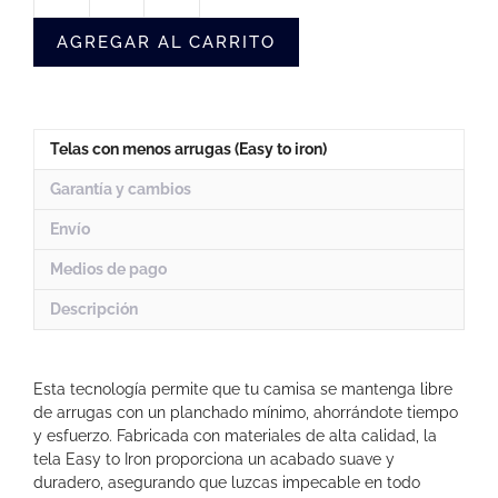
Sin
AGREGAR AL CARRITO
Arrugas
Rayas
Azul
Hombre
(Oso)
Telas con menos arrugas (Easy to iron)
cantidad
Garantía y cambios
Envío
Medios de pago
Descripción
Esta tecnología permite que tu camisa se mantenga libre
de arrugas con un planchado mínimo, ahorrándote tiempo
y esfuerzo. Fabricada con materiales de alta calidad, la
tela Easy to Iron proporciona un acabado suave y
duradero, asegurando que luzcas impecable en todo