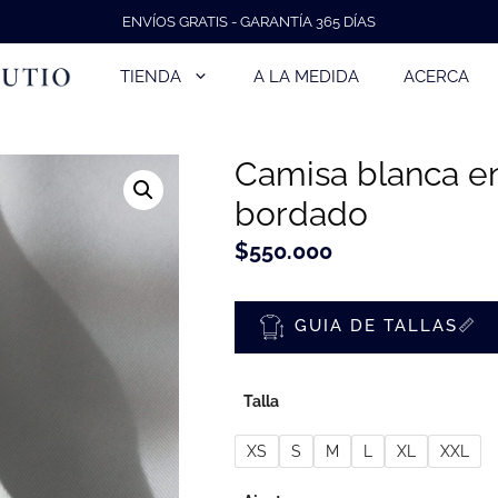
ENVÍOS GRATIS - GARANTÍA 365 DÍAS
TIENDA
A LA MEDIDA
ACERCA
Camisa blanca e
bordado
$
550.000
GUIA DE TALLAS📏
Talla
XS
S
M
L
XL
XXL