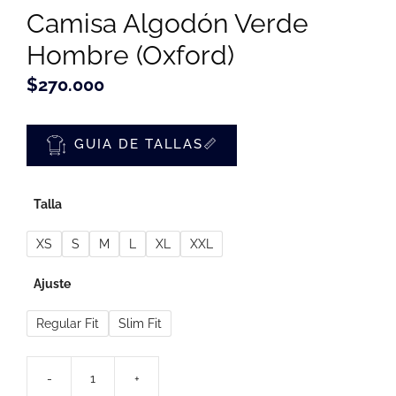
Camisa Algodón Verde
Hombre (Oxford)
$
270.000
GUIA DE TALLAS📏
Talla
XS
S
M
L
XL
XXL
Ajuste
Regular Fit
Slim Fit
-
+
Camisa